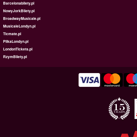
Barcelonabilety.pl
NowyJorkBilety.pl
BroadwayMusicale.pl
MusicaleLondyn.pl
Ticmate.pl
PilkaLondyn.pl
LondonTickets.pl
RzymBilety.pl