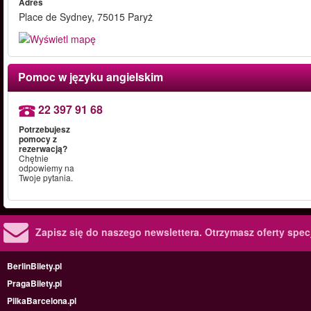
Adres
Place de Sydney, 75015 Paryż
Pomoc w języku angielskim
22 397 91 68
Potrzebujesz
pomocy z
rezerwacją?
Chętnie
odpowiemy na
Twoje pytania.
Zapisz się do naszego newslettera.
Otrzymasz oferty specj
BerlinBilety.pl
PragaBilety.pl
PilkaBarcelona.pl