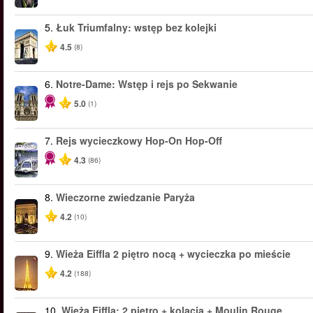
5.
Łuk Triumfalny: wstęp bez kolejki
4.5
(8)
6.
Notre-Dame: Wstęp i rejs po Sekwanie
5.0
(1)
7.
Rejs wycieczkowy Hop-On Hop-Off
4.3
(86)
8.
Wieczorne zwiedzanie Paryża
4.2
(10)
9.
Wieża Eiffla 2 piętro nocą + wycieczka po mieście
4.2
(188)
10.
Wieża Eiffla: 2 piętro + kolacją + Moulin Rouge