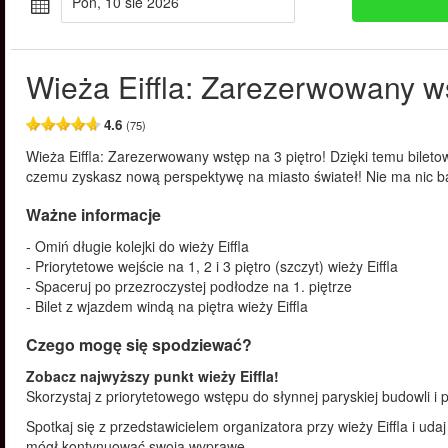
pon, 10 sie 2026
Wieża Eiffla: Zarezerwowany ws
4.6
(75)
Wieża Eiffla: Zarezerwowany wstęp na 3 piętro! Dzięki temu biletowi
czemu zyskasz nową perspektywę na miasto świateł! Nie ma nic ba
Ważne informacje
- Omiń długie kolejki do wieży Eiffla
- Priorytetowe wejście na 1, 2 i 3 piętro (szczyt) wieży Eiffla
- Spaceruj po przezroczystej podłodze na 1. piętrze
- Bilet z wjazdem windą na piętra wieży Eiffla
Czego mogę się spodziewać?
Zobacz najwyższy punkt wieży Eiffla!
Skorzystaj z priorytetowego wstępu do słynnej paryskiej budowli i po
Spotkaj się z przedstawicielem organizatora przy wieży Eiffla i udaj 
mógł kontynuować swoją wyprawę.