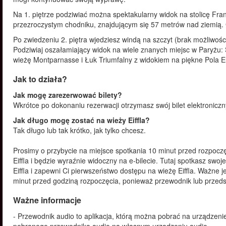
Na 1. piętrze podziwiać można spektakularny widok na stolicę Fran
przezroczystym chodniku, znajdującym się 57 metrów nad ziemią
Po zwiedzeniu 2. piętra wjedziesz windą na szczyt (brak możliwości
Podziwiaj oszałamiający widok na wiele znanych miejsc w Paryżu: 
wieżę Montparnasse i Łuk Triumfalny z widokiem na piękne Pola El
Jak to działa?
Jak mogę zarezerwować bilety?
Wkrótce po dokonaniu rezerwacji otrzymasz swój bilet elektronicz
Jak długo mogę zostać na wieży Eiffla?
Tak długo lub tak krótko, jak tylko chcesz.
Prosimy o przybycie na miejsce spotkania 10 minut przed rozpoczę
Eiffla i będzie wyraźnie widoczny na e-bilecie. Tutaj spotkasz swo
Eiffla i zapewni Ci pierwszeństwo dostępu na wieżę Eiffla. Ważne 
minut przed godziną rozpoczęcia, ponieważ przewodnik lub przedst
Ważne informacje
- Przewodnik audio to aplikacja, którą można pobrać na urządzen