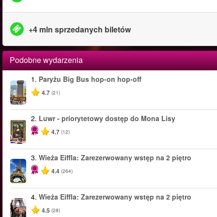
+4 mln sprzedanych biletów
Podobne wydarzenia
1.
Paryżu Big Bus hop-on hop-off
4.7
(21)
2.
Luwr - priorytetowy dostęp do Mona Lisy
4.7
(12)
3.
Wieża Eiffla: Zarezerwowany wstęp na 2 piętro
4.4
(264)
4.
Wieża Eiffla: Zarezerwowany wstęp na 2 piętro
4.5
(28)