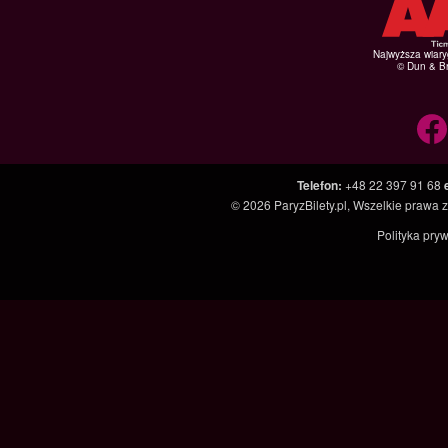
Najwyższa wiar
© Dun & Br
Telefon
:
+48 22 397 91 68
© 2026
ParyzBilety.pl
, Wszelkie prawa 
Polityka pry