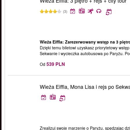
Wieża Eiffla: 3 piętro + rejs + city tour
(3)
Wieża Eiffla: Zarezerwowany wstęp na 3 piętro
Dzięki temu biletowi uzyskasz priorytetowy wstęp n
Sekwanie i wycieczka autobusowa po Paryżu. Pod
539 PLN
Od
Wieża Eiffla, Mona Lisa i rejs po Sekw
Zrealizuj swoje marzenie o Paryżu, spędzając dzi