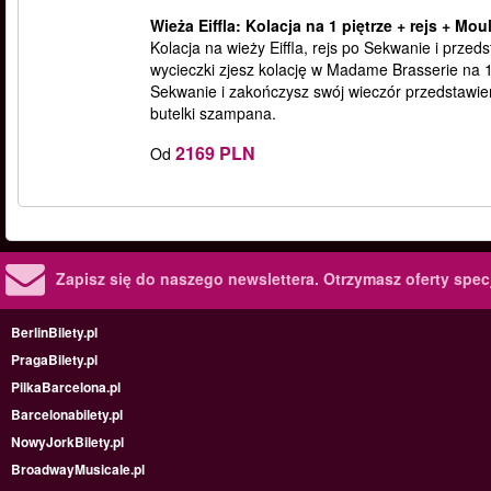
Wieża Eiffla: Kolacja na 1 piętrze + rejs + Mo
Kolacja na wieży Eiffla, rejs po Sekwanie i prze
wycieczki zjesz kolację w Madame Brasserie na 1 
Sekwanie i zakończysz swój wieczór przedstawie
butelki szampana.
2169 PLN
Od
Zapisz się do naszego newslettera.
Otrzymasz oferty specj
BerlinBilety.pl
PragaBilety.pl
PilkaBarcelona.pl
Barcelonabilety.pl
NowyJorkBilety.pl
BroadwayMusicale.pl