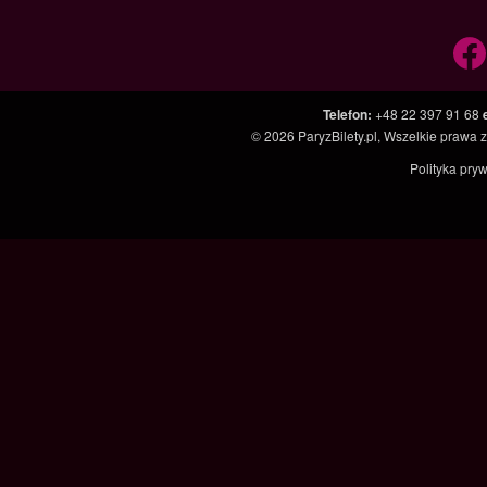
Telefon
:
+48 22 397 91 68
© 2026
ParyzBilety.pl
, Wszelkie prawa 
Polityka pry