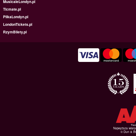
MusicaleLondyn.pl
Ticmate.pl
PilkaLondyn.pl
LondonTickets.pl
RzymBilety.pl
Najwyższa wiar
© Dun & Br