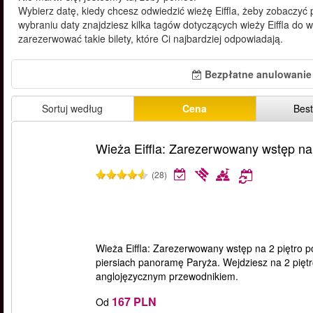
Wybierz datę, kiedy chcesz odwiedzić wieżę Eiffla, żeby zobaczyć p
wybraniu daty znajdziesz kilka tagów dotyczących wieży Eiffla do
zarezerwować takie bilety, które Ci najbardziej odpowiadają.
Bezpłatne anulowanie
Sortuj według
Cena
Best
Wieża Eiffla: Zarezerwowany wstęp na 
(28)
Wieża Eiffla: Zarezerwowany wstęp na 2 piętro p
piersiach panoramę Paryża. Wejdziesz na 2 pięt
anglojęzycznym przewodnikiem.
167 PLN
Od