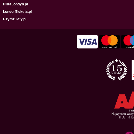
PilkaLondyn.pl
LondonTickets.pl
RzymBilety.pl
Najwyższa wiar
© Dun & Br