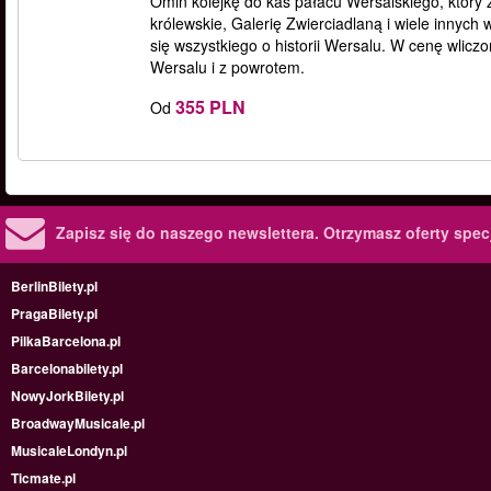
Omiń kolejkę do kas pałacu Wersalskiego, który 
królewskie, Galerię Zwierciadlaną i wiele innyc
się wszystkiego o historii Wersalu. W cenę wlicz
Wersalu i z powrotem.
355 PLN
Od
Zapisz się do naszego newslettera.
Otrzymasz oferty specj
BerlinBilety.pl
PragaBilety.pl
PilkaBarcelona.pl
Barcelonabilety.pl
NowyJorkBilety.pl
BroadwayMusicale.pl
MusicaleLondyn.pl
Ticmate.pl