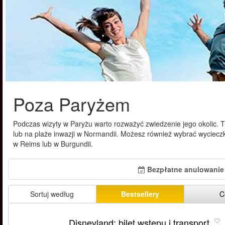
Poza Paryżem
Podczas wizyty w Paryżu warto rozważyć zwiedzenie jego okolic. 
lub na plaże inwazji w Normandii. Możesz również wybrać wyciecz
w Reims lub w Burgundii.
Bezpłatne anulowanie
Sortuj według
Bestsellery
C
Disneyland: bilet wstępu i transport