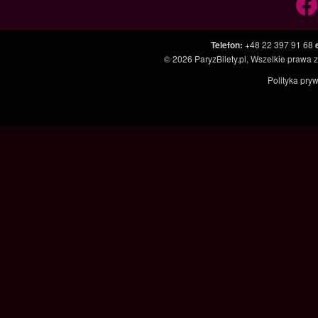
Telefon
:
+48 22 397 91 68
© 2026
ParyzBilety.pl
, Wszelkie prawa 
Polityka pry