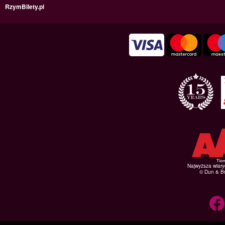
RzymBilety.pl
Najwyższa wiar
© Dun & Br