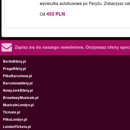
wycieczka autobusowa po Paryżu. Zobaczysz cały 
455 PLN
Od
Zapisz się do naszego newslettera.
Otrzymasz oferty specj
BerlinBilety.pl
PragaBilety.pl
PilkaBarcelona.pl
Barcelonabilety.pl
NowyJorkBilety.pl
BroadwayMusicale.pl
MusicaleLondyn.pl
Ticmate.pl
PilkaLondyn.pl
LondonTickets.pl