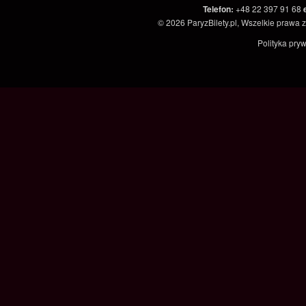
Telefon
:
+48 22 397 91 68
© 2026
ParyzBilety.pl
, Wszelkie prawa 
Polityka pry