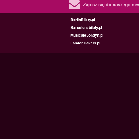
Zapisz się do naszego new
BerlinBilety.pl
Barcelonabilety.pl
MusicaleLondyn.pl
LondonTickets.pl