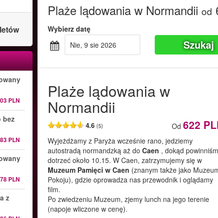
Plaże lądowania w Normandii
od
letów
Wybierz datę
Szukaj
nie, 9 sie 2026
wowany
Plaże lądowania w
403 PLN
Normandii
p bez
622 PL
4.6
Od
(5)
83 PLN
Wyjeżdżamy z Paryża wcześnie rano, jedziemy
autostradą normandzką aż do
Caen
, dokąd powinniś
wowany
dotrzeć około 10.15. W Caen, zatrzymujemy się w
Muzeum Pamięci w Caen
(znanym także jako Muzeu
278 PLN
Pokoju), gdzie oprowadza nas przewodnik i oglądamy
film.
a z
Po zwiedzeniu Muzeum, zjemy lunch na jego terenie
(napoje wliczone w cenę).