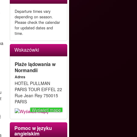
Departure times vary
o
depending on season.
Please check the calendar
for updated dates and
time.
na
Wskazówki
Plaże lądowania w
Normandii
Adres
HOTEL PULLMAN
PARIS TOUR EIFFEL 22
u
Rue Jean Rey 750015
z
PARIS
Wyświetl mapę
ć
Pomoc w języku
angielskim
s