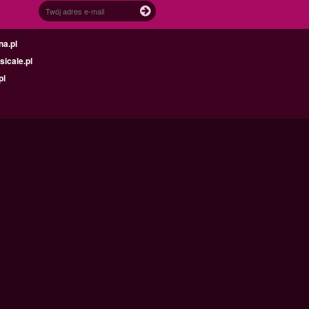
na.pl
icale.pl
pl