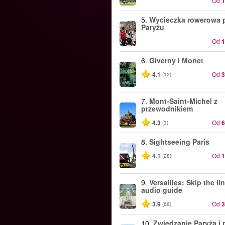
Od
5.
Wycieczka rowerowa 
Paryżu
Od
6.
Giverny i Monet
4.1
Od
(12)
7.
Mont-Saint-Michel z
przewodnikiem
4.3
Od
(3)
8.
Sightseeing Paris
4.1
Od
(28)
9.
Versailles: Skip the li
audio guide
3.9
Od
(66)
10.
Zwiedzanie Paryża i r