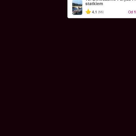
statkiem
4.1
Od
(55)