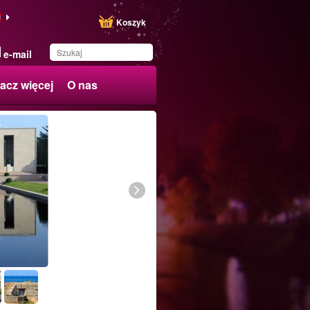
Koszyk
e-mail
acz więcej
O nas
Produkt został zapisany
na Twojej liście