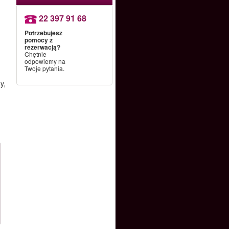
22 397 91 68
Potrzebujesz
pomocy z
rezerwacją?
Chętnie
odpowiemy na
Twoje pytania.
y,