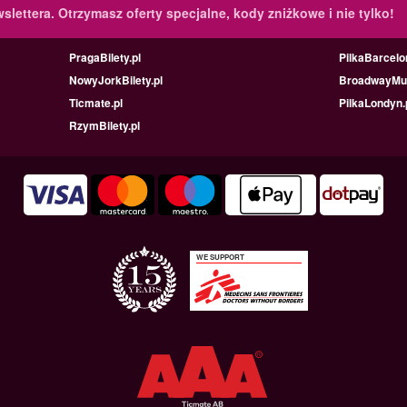
slettera.
Otrzymasz oferty specjalne, kody zniżkowe i nie tylko!
PragaBilety.pl
PilkaBarcelo
NowyJorkBilety.pl
BroadwayMus
Ticmate.pl
PilkaLondyn.
RzymBilety.pl
WE SUPPORT