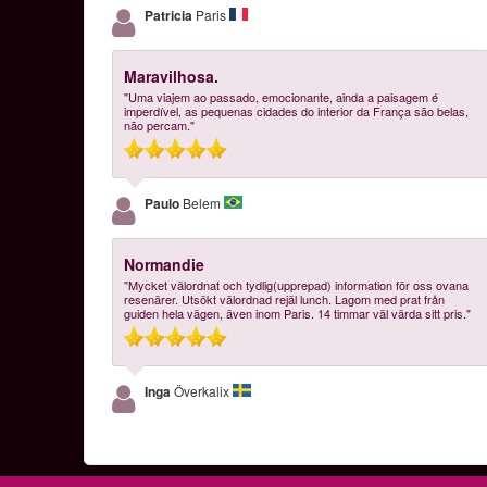
Patricia
Paris
Maravilhosa.
"Uma viajem ao passado, emocionante, ainda a paisagem é
imperdível, as pequenas cidades do interior da França são belas,
não percam."
Paulo
Belem
Normandie
"Mycket välordnat och tydlig(upprepad) information för oss ovana
resenärer. Utsökt välordnad rejäl lunch. Lagom med prat från
guiden hela vägen, även inom Paris. 14 timmar väl värda sitt pris."
Inga
Överkalix