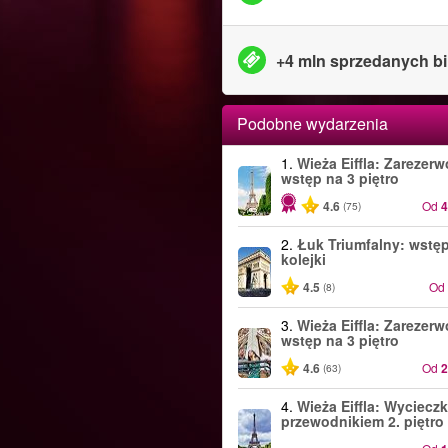
+4 mln sprzedanych bi
Podobne wydarzenia
1.
Wieża Eiffla: Zarezer
wstęp na 3 piętro
4.6
Od
(75)
2.
Łuk Triumfalny: wstę
kolejki
4.5
Od
(8)
3.
Wieża Eiffla: Zarezer
wstęp na 3 piętro
4.6
Od
(63)
4.
Wieża Eiffla: Wycieczk
przewodnikiem 2. piętro