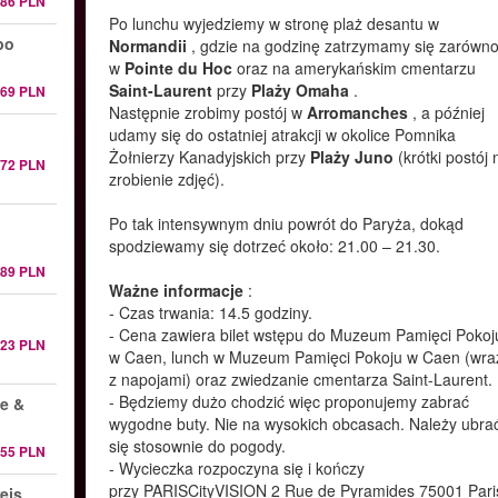
186 PLN
Po lunchu wyjedziemy w stronę plaż desantu w
po
Normandii
, gdzie na godzinę zatrzymamy się zarówn
w
Pointe du Hoc
oraz na amerykańskim cmentarzu
Saint-Laurent
przy
Plaży Omaha
.
169 PLN
Następnie zrobimy postój w
Arromanches
, a później
udamy się do ostatniej atrakcji w okolice Pomnika
Żołnierzy Kanadyjskich przy
Plaży Juno
(krótki postój 
372 PLN
zrobienie zdjęć).
Po tak intensywnym dniu powrót do Paryża, dokąd
spodziewamy się dotrzeć około: 21.00 – 21.30.
689 PLN
Ważne informacje
:
- Czas trwania: 14.5 godziny.
- Cena zawiera bilet wstępu do Muzeum Pamięci Pokoj
123 PLN
w Caen, lunch w Muzeum Pamięci Pokoju w Caen (wra
z napojami) oraz zwiedzanie cmentarza Saint-Laurent.
- Będziemy dużo chodzić więc proponujemy zabrać
ne &
wygodne buty. Nie na wysokich obcasach. Należy ubra
się stosownie do pogody.
355 PLN
- Wycieczka rozpoczyna się i kończy
przy PARISCityVISION 2 Rue de Pyramides 75001 Pari
ejs