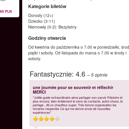
Kategorie biletów
166 PLN
Dorosły (12+)
Dziecko (3-11)
Niemowlę (0-2): Bezpłatny
Godziny otwarcia
Od kwietnia do października o 7.00 w poniedziałki, środ
piątki i soboty. Od listopada do marca o 7.00 w środy i
soboty.
Fantastycznie:
4.6
– 5
opinie
une journée pour se souvenir et réflechir
MERCI
"Joëlle guide extraordinaire aime partager son savoir l'Histoire et
plus encore, bien évidement le sens du contacte, autre chose, le
partage , Ali un chauffeur super. Très bonne organisation les
horaires respectés Ce qui me donne envie de nouvelles
expériences"