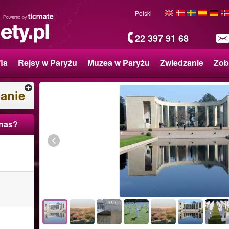
Polski
22 397 91 68
fla
Rejsy w Paryżu
Muzea w Paryżu
Zwiedzanie
Zob
anie
 nas?