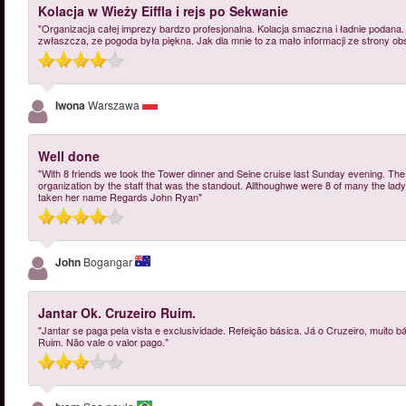
Kolacja w Wieży Eiffla i rejs po Sekwanie
"Organizacja całej imprezy bardzo profesjonalna. Kolacja smaczna i ładnie podana. 
zwłaszcza, ze pogoda była piękna. Jak dla mnie to za mało informacji ze strony obs
Iwona
Warszawa
Well done
"With 8 friends we took the Tower dinner and Seine cruise last Sunday evening. Th
organization by the staff that was the standout. Allthoughwe were 8 of many the lady 
taken her name Regards John Ryan"
John
Bogangar
Jantar Ok. Cruzeiro Ruim.
"Jantar se paga pela vista e exclusividade. Refeição básica. Já o Cruzeiro, muito
Ruim. Não vale o valor pago."