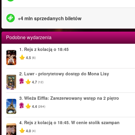
+4 mln sprzedanych biletów
Podobne wydarzenia
1.
Rejs z kolacją o 18:45
4.5
(6)
2.
Luwr - priorytetowy dostęp do Mona Lisy
4.7
(12)
3.
Wieża Eiffla: Zarezerwowany wstęp na 2 piętro
4.4
(264)
4.
Rejs z kolacją o 18:45. W cenie stolik szampan
4.0
(4)