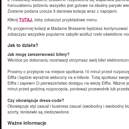
francuskiemu jedzeniu wszystko jest gotowe na idealny paryski wie
Zostanie podana urocza 3-daniowa kolacja wraz z napojami.
Kliknij
TUTAJ
,
żeby zobaczyć przykładowe menu.
Po przyjemnej kolacji w Madame Brasserie będziesz kontynuować 
zobaczysz wszystkie popularne zabytki wzdłuż rzeki oświetlone no
Jak to działa?
Jak mogę zarezerwować bilety?
Wkrótce po dokonaniu rezerwacji otrzymasz swój bilet elektronicz
Prosimy o przybycie na miejsce spotkania 10 minut przed rozpoczę
Eiffla i będzie wyraźnie widoczny na e-bilecie. Tutaj spotkasz swo
Eiffla i zapewni Ci pierwszeństwo dostępu na wieżę Eiffla. Ważne 
minut przed godziną rozpoczęcia, ponieważ przewodnik lub przedst
Czy obowiązuje dress-code?
Obowiązuje styl casual i business casual (swobodny i swobodny biz
szorty, tenisówki są niedozwolone.
Ważne informacje