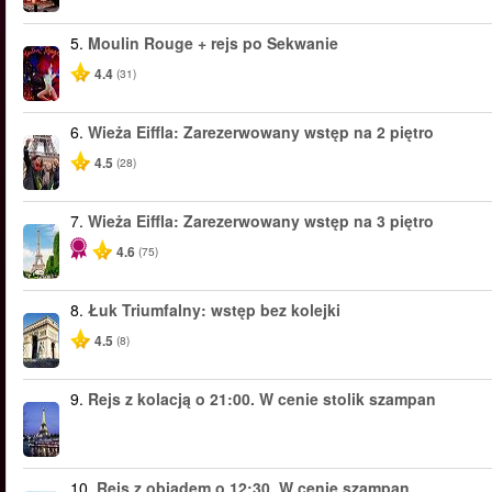
5.
Moulin Rouge + rejs po Sekwanie
4.4
(31)
6.
Wieża Eiffla: Zarezerwowany wstęp na 2 piętro
4.5
(28)
7.
Wieża Eiffla: Zarezerwowany wstęp na 3 piętro
4.6
(75)
8.
Łuk Triumfalny: wstęp bez kolejki
4.5
(8)
9.
Rejs z kolacją o 21:00. W cenie stolik szampan
10.
Rejs z obiadem o 12:30. W cenie szampan