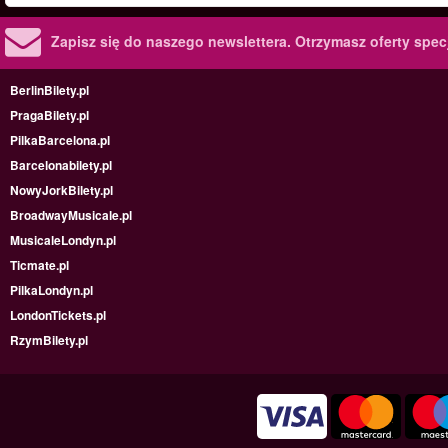
Zapisz się do naszego newslettera.
Otrzymasz oferty specj
BerlinBilety.pl
PragaBilety.pl
PilkaBarcelona.pl
Barcelonabilety.pl
NowyJorkBilety.pl
BroadwayMusicale.pl
MusicaleLondyn.pl
Ticmate.pl
PilkaLondyn.pl
LondonTickets.pl
RzymBilety.pl