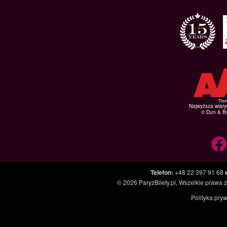
Najwyższa wiar
© Dun & Br
Telefon
:
+48 22 397 91 68
© 2026
ParyzBilety.pl
, Wszelkie prawa 
Polityka pry