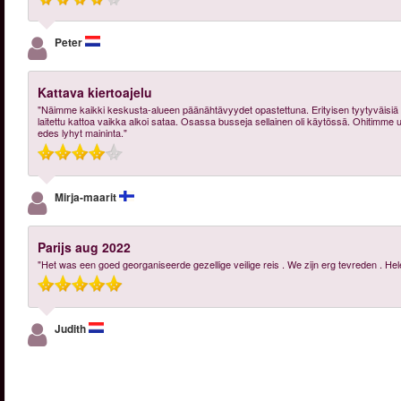
Peter
Kattava kiertoajelu
"Näimme kaikki keskusta-alueen päänähtävyydet opastettuna. Erityisen tyytyväisiä oli
laitettu kattoa vaikka alkoi sataa. Osassa busseja sellainen oli käytössä. Ohitimme 
edes lyhyt maininta."
Mirja-maarit
Parijs aug 2022
"Het was een goed georganiseerde gezellige veilige reis . We zijn erg tevreden . H
Judith