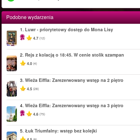
Podobne wydarzenia
1.
Luwr - priorytetowy dostęp do Mona Lisy
4.7
(12)
2.
Rejs z kolacją o 18:45. W cenie stolik szampan
4.0
(4)
3.
Wieża Eiffla: Zarezerwowany wstęp na 2 piętro
4.5
(28)
4.
Wieża Eiffla: Zarezerwowany wstęp na 3 piętro
4.6
(75)
5.
Łuk Triumfalny: wstęp bez kolejki
4.5
(8)