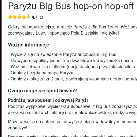
Paryżu Big Bus hop-on hop-off
4.7
(21)
Odkryj najpopularniejsze atrakcje Paryża z Big Bus Tours! Weź udz
zachwycający Luwr, imponujące Pola Elizejskie i nie tylko!
Ważne informacje
- Wybierz się na zwiedzanie Paryża autobusami Big Bus
- Do wyboru są bilety jedno- lub dwudniowe lub wycieczka nocna
- Weź udział w rejsie statkiem (opcja dostępna przy zakupie biletu
- Odbierz bezpłatną mapę Paryża
- Odbierz ulotkę ze zniżkami, zawierającą wspaniałe oferty i porad
Czego mogę się spodziewać?
Podróżuj autobusem i odkrywaj Paryż!
Podczas wyjątkowej wycieczki autobusowej z Big Bus zobaczysz pon
alejki, wspaniałą architekturę oraz malownicze widoki, siedząc w
Możesz wejść do autobusu lub wyjść z niego w dowolnym momencie
zobaczyć!
Podczas wycieczki dowiesz się wielu ciekawostek i usłyszysz zabaw