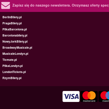
Zapisz się do naszego newslettera.
Otrzymasz oferty specj
BerlinBilety.pl
PragaBilety.pl
PilkaBarcelona.pl
Barcelonabilety.pl
NowyJorkBilety.pl
BroadwayMusicale.pl
MusicaleLondyn.pl
Ticmate.pl
PilkaLondyn.pl
LondonTickets.pl
RzymBilety.pl