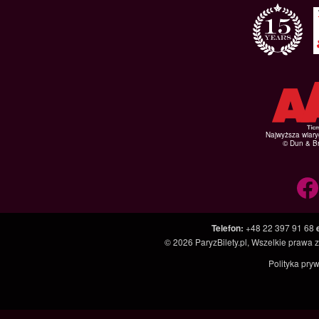
Najwyższa wiar
© Dun & Br
Telefon
:
+48 22 397 91 68
© 2026
ParyzBilety.pl
, Wszelkie prawa 
Polityka pry