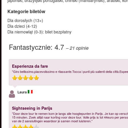
japoński, brazylijski portugalski, chiński (mandaryński), arabski, k
Kategorie biletów
Dla dorosłych (13+)
Dla dzieci (4-12)
Dla niemowląt (0-3): bilet bezpłatny
Fantastycznie:
4.7
– 21
opinie
Esperienza da fare
"Giro bellissimo,piacevolissimo e rilassante.Tocca i punti più salienti della città.Es
Laura
Sightseeing in Parijs
"Door deze tour te nemen kom je langs alle hoogtepunten in Parijs. Je kan op vers
15 minuten. Zoek altijd naar korting voor deze tour. Volle prijs is tot 44euro per pers
van de 2 aansluitingen waardoor je samen moet luisteren."