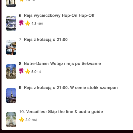
6.
Rejs wycieczkowy Hop-On Hop-Off
4.3
(86)
7.
Rejs z kolacją o 21:00
8.
Notre-Dame: Wstęp i rejs po Sekwanie
5.0
(1)
9.
Rejs z kolacją o 21:00. W cenie stolik szampan
10.
Versailles: Skip the line & audio guide
3.9
(66)