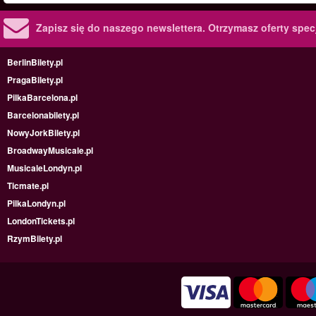
Zapisz się do naszego newslettera.
Otrzymasz oferty specj
BerlinBilety.pl
PragaBilety.pl
PilkaBarcelona.pl
Barcelonabilety.pl
NowyJorkBilety.pl
BroadwayMusicale.pl
MusicaleLondyn.pl
Ticmate.pl
PilkaLondyn.pl
LondonTickets.pl
RzymBilety.pl