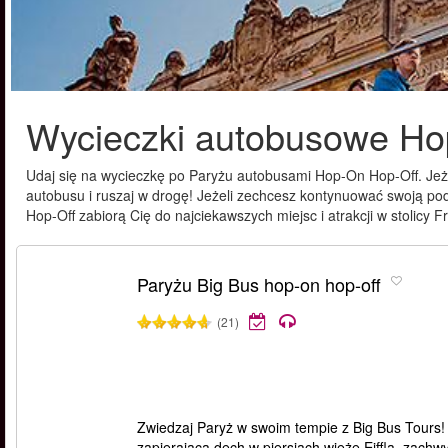
Wycieczki autobusowe Ho
Udaj się na wycieczkę po Paryżu autobusami Hop-On Hop-Off. Jeżel
autobusu i ruszaj w drogę! Jeżeli zechcesz kontynuować swoją 
Hop-Off zabiorą Cię do najciekawszych miejsc i atrakcji w stolicy Fr
Paryżu Big Bus hop-on hop-off
(21)
Zwiedzaj Paryż w swoim tempie z Big Bus Tours!
zapierającą dech w piersiach wieżę Eiffla, zachw