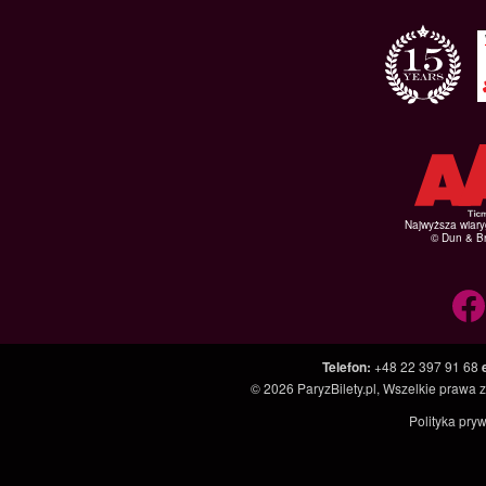
Najwyższa wiar
© Dun & Br
Telefon
:
+48 22 397 91 68
© 2026
ParyzBilety.pl
, Wszelkie prawa 
Polityka pry